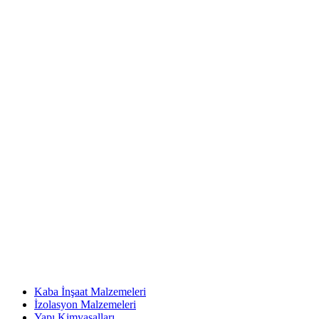
Kaba İnşaat Malzemeleri
İzolasyon Malzemeleri
Yapı Kimyasalları