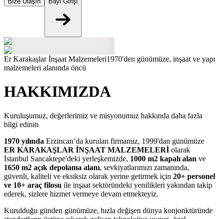
Bize Ulaşın
Bayi Girişi
Er Karakaşlar İnşaat Malzemeleri
1970'den günümüze, inşaat ve yapı
malzemeleri alanında öncü
HAKKIMIZDA
Kuruluşumuz, değerlerimiz ve misyonumuz hakkında daha fazla
bilgi edinin
1970 yılında
Erzincan’da kurulan firmamız, 1999'dan günümüze
ER KARAKAŞLAR İNŞAAT MALZEMELERİ
olarak
İstanbul Sancaktepe'deki yerleşkemizde,
1000 m2 kapalı alan
ve
1650 m2 açık depolama alanı
, sevkiyatlarımızı zamanında,
güvenli, kaliteli ve eksiksiz olarak yerine getirmek için
20+ personel
ve 10+ araç filosu
ile inşaat sektöründeki yenilikleri yakından takip
ederek, sizlere hizmet vermeye devam etmekteyiz.
Kurulduğu günden günümüze, hızla değişen dünya konjonktüründe