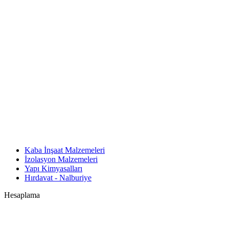
Kaba İnşaat Malzemeleri
İzolasyon Malzemeleri
Yapı Kimyasalları
Hırdavat - Nalburiye
Hesaplama