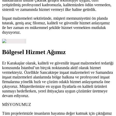
standartların üstüne çıkarak gelişen teknolojiye uygun, özel
yetiştirilmiş profesyonel kadromuzla, kalitemizden ödün vermeden,
sistemli ve zamanında hizmet vermeyi ilke haline getirdik.
İnşaat malzemeleri sektöründe, müşteri memnuniyetini ön planda
tutarak, geniş araç filomuz, kaliteli ve güvenilir hizmet anlayışımız
ile her zaman en mükemmel şekilde hizmet vermekten mutluluk
duyuyoruz.
Bölgesel Hizmet Ağımız
Er Karakaşlar olarak, kaliteli ve güvenilir inşaat malzemeleri tedariği
konusunda İstanbul’un birçok noktasında aktif olarak hizmet
vermekteyiz. Özellikle Sancaktepe inşaat malzemeleri ve Samandıra
inşaat malzemeleri alanlarında bölge halkına ve profesyonel inşaat
firmalarına yönelik hızlı ve çözüm odaklı hizmet anlayışımızla öne
çıkıyoruz. Müşterilerimize en uygun fiyatlarla en kaliteli ürünleri
sunmayı hedeflerken, yerel ihtiyaçlara uygun çözümler üretmeye
devam ediyoruz.
MİSYONUMUZ
Tüm projelerimizle insanların hayatına değer katmak için çıktığımız