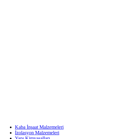
Kaba İnşaat Malzemeleri
İzolasyon Malzemeleri
Yapı Kimyasalları