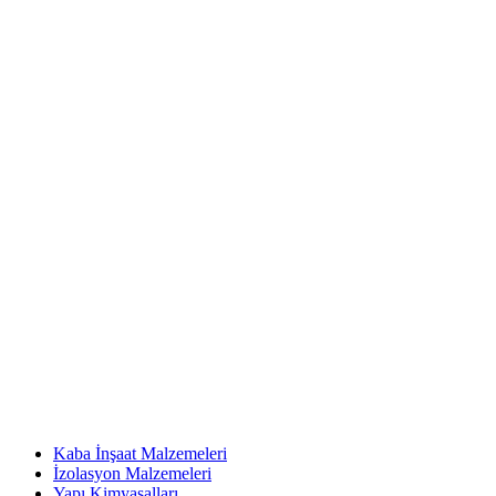
Kaba İnşaat Malzemeleri
İzolasyon Malzemeleri
Yapı Kimyasalları